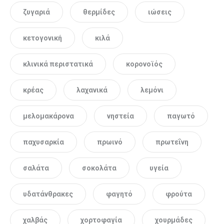
ζυγαριά
θερμίδες
ιώσεις
κετογονική
κιλά
κλινικά περιστατικά
κορονοϊός
κρέας
λαχανικά
λεμόνι
μελομακάρονα
νηστεία
παγωτό
παχυσαρκία
πρωινό
πρωτεΐνη
σαλάτα
σοκολάτα
υγεία
υδατάνθρακες
φαγητό
φρούτα
χαλβάς
χορτοφαγία
χουρμάδες