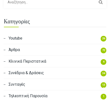
ν
α
ζ
Kατηγορίες
ή
τ
η
Youtube
26
σ
Άρθρα
η
72
γ
Κλινικά Περιστατικά
4
ι
α
Συνέδρια & Δράσεις
34
:
Συνταγές
13
2
Τηλεοπτική Παρουσία
1