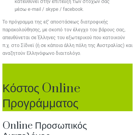
κατευθύνει στην επίτευξη των στόχων σας
μέσω e-mail / skype / facebook.
Το πρόγραμμα της εξ’ αποστάσεως διατροφικής
παρακολούθησης, με σκοπό τον έλεγχο του βάρους σας,
απευθύνεται σε Έλληνες του εξωτερικού που κατοικούν
π.χ. στο Σίδνεϊ (ή σε κάποια άλλη πόλη της Αυστραλίας) και
αναζητούν Ελληνόφωνο διαιτολόγο.
ONLINE ΔΙΑΙΤΟΛΟΓΟΙ ΣΙΔΝΕΪ (SYDNEY)
Κόστος Online
Προγράμματος
Online Προσωπικός