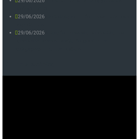
29/06/2026
Τι πρέπει τελικά να υπάρχει σε ένα
παιδικό πιάτο;
29/06/2026
Συμβουλές για τη διατροφή των μικρών
μας αθλητών
29/06/2026
Απλές διατροφικές συμβουλές που
μπορούν να κάνουν μεγάλη διαφορά στην
καθημερινότητα των παιδιών
Online Συνεδρίες