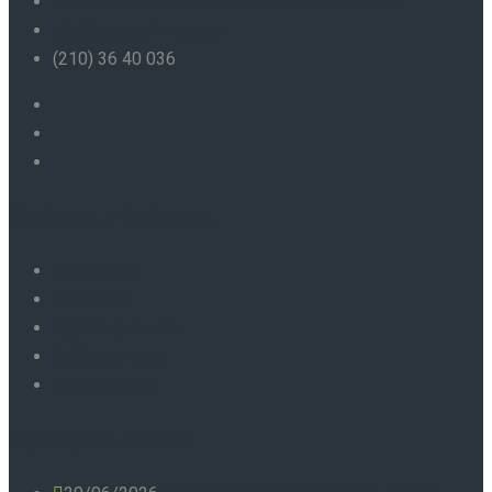
ΑΝΑΓΝΩΣΤΟΠΟΥΛΟΥ 37, ΚΟΛΩΝΑΚΙ, ΑΘΗΝΑ
info@drpapalazarou.gr
(210) 36 40 036
Χρήσιμοι Σύνδεσμοι
Υπηρεσίες
Συνεδρίες
Αξία Υπηρεσιών
Ο Χώρος Μας
Επικοινωνία
Πρόσφατα Άρθρα