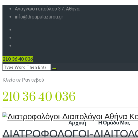
Αναγνωστοπούλου 37, Αθήνα
info@drpapalazarou.gr
210 36 40 036
Κλείστε Ραντεβού
210 36 40 036
Αρχική
Η Ομάδα Μας
ΔΙΑΤΡΟΦΟΛΟΓΟΙ-ΔΙΑΙΤΟΛ