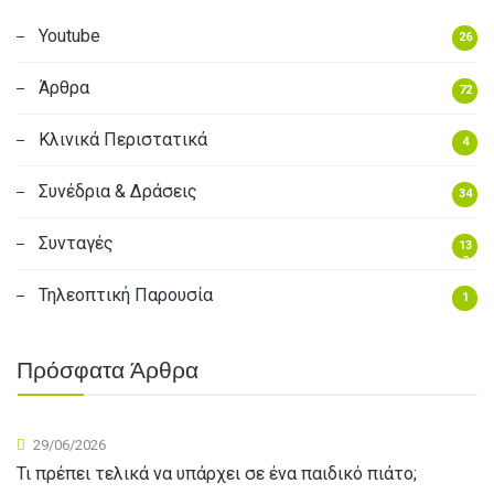
τ
η
Youtube
26
σ
Άρθρα
η
72
γ
Κλινικά Περιστατικά
4
ι
α
Συνέδρια & Δράσεις
34
:
Συνταγές
13
2
Τηλεοπτική Παρουσία
1
Πρόσφατα Άρθρα
29/06/2026
Τι πρέπει τελικά να υπάρχει σε ένα παιδικό πιάτο;