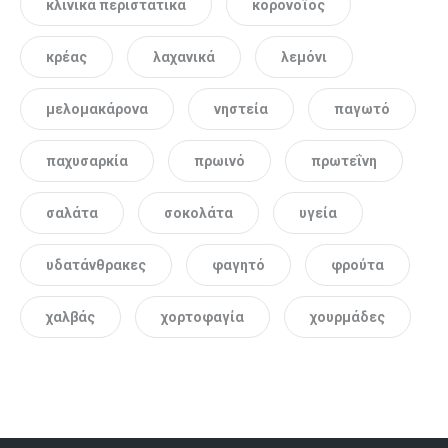
κλινικά περιστατικά
κορονοϊός
κρέας
λαχανικά
λεμόνι
μελομακάρονα
νηστεία
παγωτό
παχυσαρκία
πρωινό
πρωτεΐνη
σαλάτα
σοκολάτα
υγεία
υδατάνθρακες
φαγητό
φρούτα
χαλβάς
χορτοφαγία
χουρμάδες