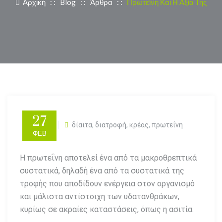
Αρχική
: :
Blog
: :
Άρθρα
: :
Πρωτεΐνη Και Η Αξία Της
27
Άρθρα
δίαιτα
,
διατροφή
,
κρέας
,
πρωτεΐνη
ΦΕΒ
Η πρωτεΐνη αποτελεί ένα από τα μακροθρεπτικά
συστατικά, δηλαδή ένα από τα συστατικά της
τροφής που αποδίδουν ενέργεια στον οργανισμό
και μάλιστα αντίστοιχη των υδατανθράκων,
κυρίως σε ακραίες καταστάσεις, όπως η ασιτία.